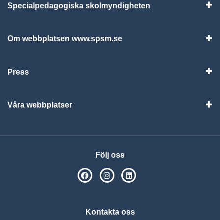
Specialpedagogiska skolmyndigheten
Vis
Om webbplatsen www.spsm.se
Vis
Press
Visa
Våra webbplatser
Visa
Följ oss
SPSM på Facebook
SPSM på Instagram
Följ oss på Linkedin
Kontakta oss