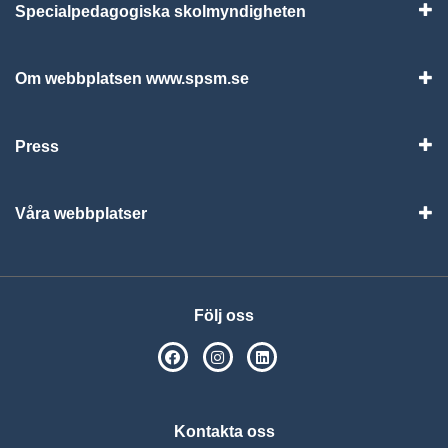
Specialpedagogiska skolmyndigheten
Vis
Om webbplatsen www.spsm.se
Vis
Press
Visa
Våra webbplatser
Visa
Följ oss
SPSM på Facebook
SPSM på Instagram
Följ oss på Linkedin
Kontakta oss