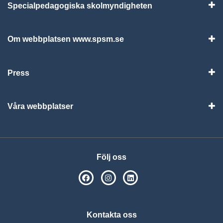
Specialpedagogiska skolmyndigheten
Vis
Om webbplatsen www.spsm.se
Vis
Press
Visa
Våra webbplatser
Visa
Följ oss
SPSM på Facebook
SPSM på Instagram
Följ oss på Linkedin
Kontakta oss