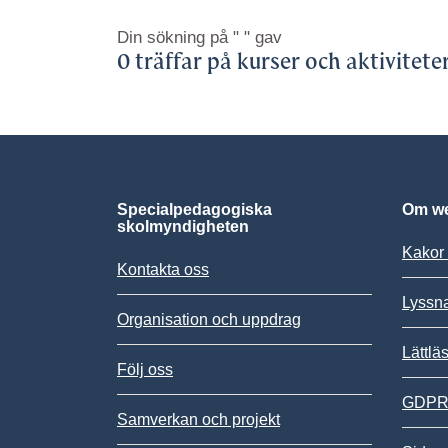
Din sökning på
" "
gav
0 träffar på kurser och aktivitete
Specialpedagogiska
Om we
skolmyndigheten
Kakor 
Kontakta oss
Lyssn
Organisation och uppdrag
Lättlä
Följ oss
GDPR,
Samverkan och projekt