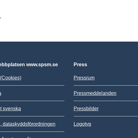
r
bbplatsen www.spsm.se
Press
(Cookies)
Pressrum
a
Pressmeddelanden
st svenska
Pressbilder
 dataskyddsförordningen
Logotyp