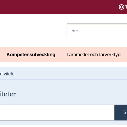
Sök
Kompetensutveckling
Läromedel och lärverktyg
tiviteter
iteter
S