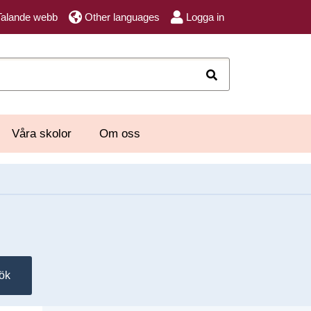
Talande webb
Other languages
Logga in
Sök
Våra skolor
Om oss
ök