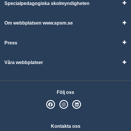
Specialpedagogiska skolmyndigheten
Vis
Om webbplatsen www.spsm.se
Vis
Press
Visa
Våra webbplatser
Visa
Följ oss
SPSM på Facebook
SPSM på Instagram
Följ oss på Linkedin
Kontakta oss