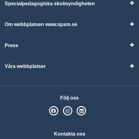
Specialpedagogiska skolmyndigheten
Vis
Om webbplatsen www.spsm.se
Vis
Press
Visa
Våra webbplatser
Visa
Följ oss
SPSM på Facebook
SPSM på Instagram
Följ oss på Linkedin
Kontakta oss