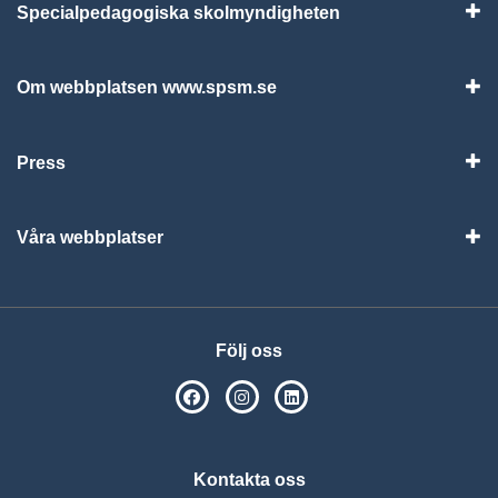
Specialpedagogiska skolmyndigheten
Vis
Om webbplatsen www.spsm.se
Vis
Press
Visa
Våra webbplatser
Visa
Följ oss
SPSM på Facebook
SPSM på Instagram
Följ oss på Linkedin
Kontakta oss