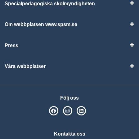
Specialpedagogiska skolmyndigheten
Vis
Om webbplatsen www.spsm.se
Vis
Press
Visa
Våra webbplatser
Visa
Följ oss
SPSM på Facebook
SPSM på Instagram
Följ oss på Linkedin
Kontakta oss