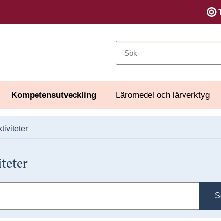
Sök
Kompetensutveckling
Läromedel och lärverktyg
tiviteter
iteter
S