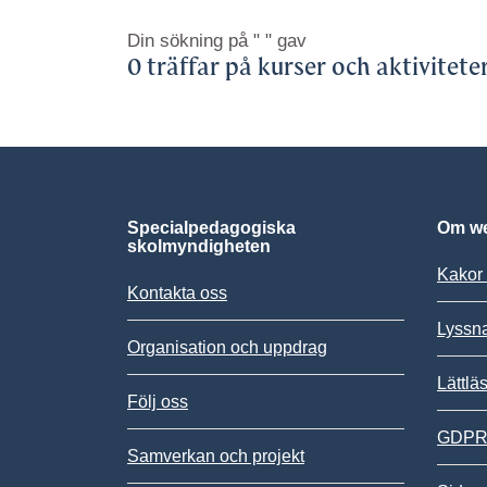
Din sökning på
" "
gav
0 träffar på kurser och aktivitete
Specialpedagogiska
Om we
skolmyndigheten
Kakor 
Kontakta oss
Lyssn
Organisation och uppdrag
Lättlä
Följ oss
GDPR,
Samverkan och projekt