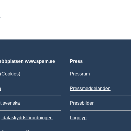
r
bbplatsen www.spsm.se
Press
(Cookies)
Pressrum
a
Pressmeddelanden
st svenska
Pressbilder
 dataskyddsförordningen
Logotyp