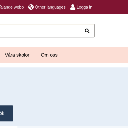
Talande webb
Other languages
Logga in
Sök
Våra skolor
Om oss
ök