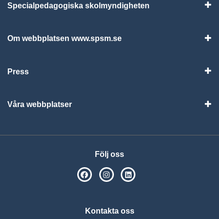
Specialpedagogiska skolmyndigheten
Vis
Om webbplatsen www.spsm.se
Vis
Press
Visa
Våra webbplatser
Visa
Följ oss
SPSM på Facebook
SPSM på Instagram
Följ oss på Linkedin
Kontakta oss