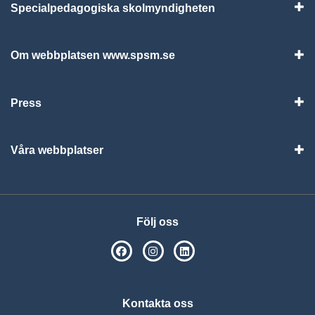
Specialpedagogiska skolmyndigheten
Vis
Om webbplatsen www.spsm.se
Vis
Press
Visa
Våra webbplatser
Visa
Följ oss
SPSM på Facebook
SPSM på Instagram
Följ oss på Linkedin
Kontakta oss