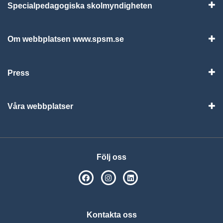
Specialpedagogiska skolmyndigheten
Vis
Om webbplatsen www.spsm.se
Vis
Press
Visa
Våra webbplatser
Visa
Följ oss
SPSM på Facebook
SPSM på Instagram
Följ oss på Linkedin
Kontakta oss