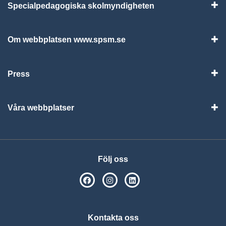
Specialpedagogiska skolmyndigheten
Vis
Om webbplatsen www.spsm.se
Vis
Press
Visa
Våra webbplatser
Visa
Följ oss
SPSM på Facebook
SPSM på Instagram
Följ oss på Linkedin
Kontakta oss