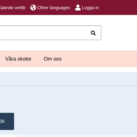
Talande webb
Other languages
Logga in
Sök
Våra skolor
Om oss
ök