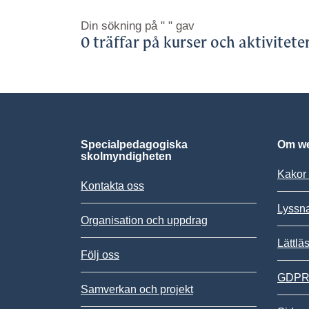
Din sökning på
" "
gav
0 träffar på kurser och aktivitete
Specialpedagogiska
Om we
skolmyndigheten
Kakor 
Kontakta oss
Lyssn
Organisation och uppdrag
Lättlä
Följ oss
GDPR,
Samverkan och projekt