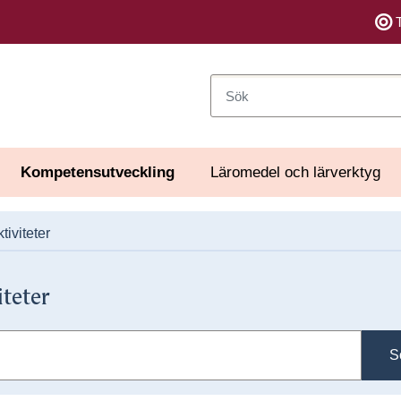
Sök
Kompetensutveckling
Läromedel och lärverktyg
tiviteter
iteter
S