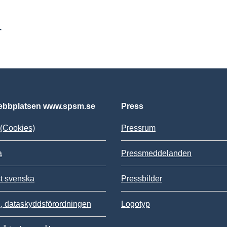
r
bbplatsen www.spsm.se
Press
(Cookies)
Pressrum
a
Pressmeddelanden
st svenska
Pressbilder
 dataskyddsförordningen
Logotyp