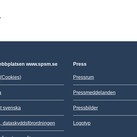
r
bbplatsen www.spsm.se
Press
(Cookies)
Pressrum
a
Pressmeddelanden
st svenska
Pressbilder
 dataskyddsförordningen
Logotyp