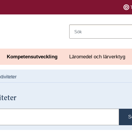
Sök
Kompetensutveckling
Läromedel och lärverktyg
tiviteter
iteter
S