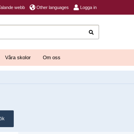
Talande webb
Other languages
Logga in
Sök
Våra skolor
Om oss
ök