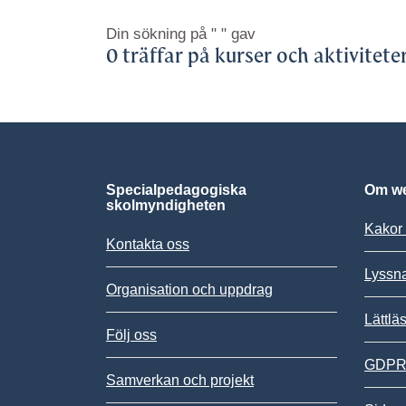
Din sökning på
" "
gav
0 träffar på kurser och aktivitete
Specialpedagogiska
Om we
skolmyndigheten
Kakor 
Kontakta oss
Lyssn
Organisation och uppdrag
Lättlä
Följ oss
GDPR,
Samverkan och projekt