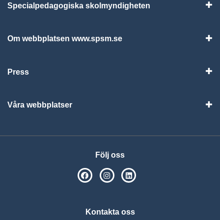
Specialpedagogiska skolmyndigheten
Vis
Om webbplatsen www.spsm.se
Vis
Press
Visa
Våra webbplatser
Visa
Följ oss
SPSM på Facebook
SPSM på Instagram
Följ oss på Linkedin
Kontakta oss