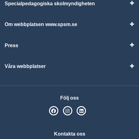
Specialpedagogiska skolmyndigheten
Vis
Om webbplatsen www.spsm.se
Vis
Press
Visa
Våra webbplatser
Visa
Följ oss
SPSM på Facebook
SPSM på Instagram
Följ oss på Linkedin
Kontakta oss