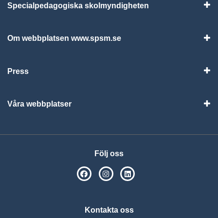
Specialpedagogiska skolmyndigheten
Vis
Om webbplatsen www.spsm.se
Vis
Press
Visa
Våra webbplatser
Visa
Följ oss
SPSM på Facebook
SPSM på Instagram
Följ oss på Linkedin
Kontakta oss