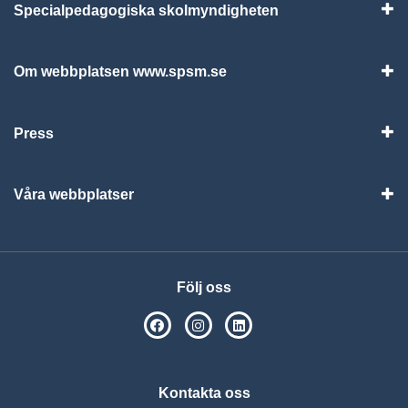
Specialpedagogiska skolmyndigheten
Vis
Om webbplatsen www.spsm.se
Vis
Press
Visa
Våra webbplatser
Visa
Följ oss
SPSM på Facebook
SPSM på Instagram
Följ oss på Linkedin
Kontakta oss