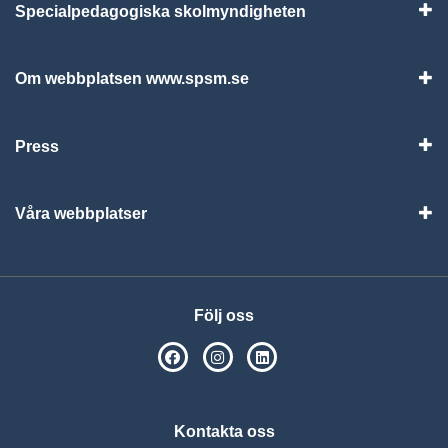
Specialpedagogiska skolmyndigheten
Vis
Om webbplatsen www.spsm.se
Vis
Press
Visa
Våra webbplatser
Visa
Följ oss
SPSM på Facebook
SPSM på Instagram
Följ oss på Linkedin
Kontakta oss