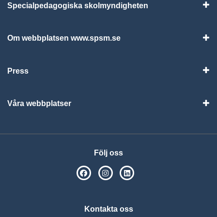
Specialpedagogiska skolmyndigheten
Vis
Om webbplatsen www.spsm.se
Vis
Press
Visa
Våra webbplatser
Visa
Följ oss
SPSM på Facebook
SPSM på Instagram
Följ oss på Linkedin
Kontakta oss