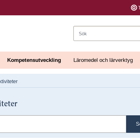
Sök
Kompetensutveckling
Läromedel och lärverktyg
tiviteter
iteter
S