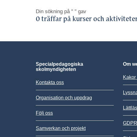
Din sökning på
" "
gav
0 träffar på kurser och aktivitete
Specialpedagogiska
Om we
skolmyndigheten
Kakor 
Kontakta oss
Lyssn
Organisation och uppdrag
Lättlä
Följ oss
GDPR,
Samverkan och projekt