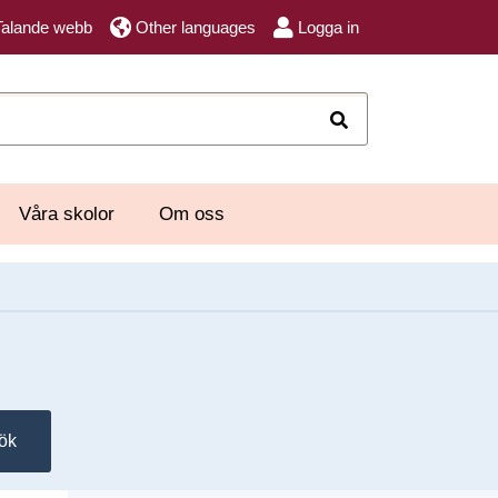
Talande webb
Other languages
Logga in
Sök
Våra skolor
Om oss
ök