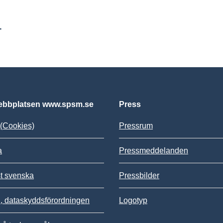
r
bbplatsen www.spsm.se
Press
(Cookies)
Pressrum
a
Pressmeddelanden
st svenska
Pressbilder
 dataskyddsförordningen
Logotyp