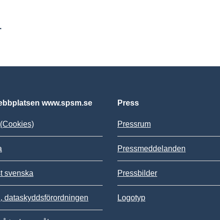
r
bbplatsen www.spsm.se
Press
(Cookies)
Pressrum
a
Pressmeddelanden
st svenska
Pressbilder
 dataskyddsförordningen
Logotyp