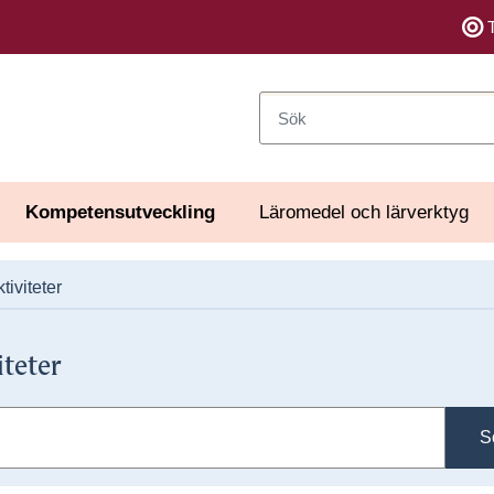
Sök
Kompetensutveckling
Läromedel och lärverktyg
tiviteter
iteter
S