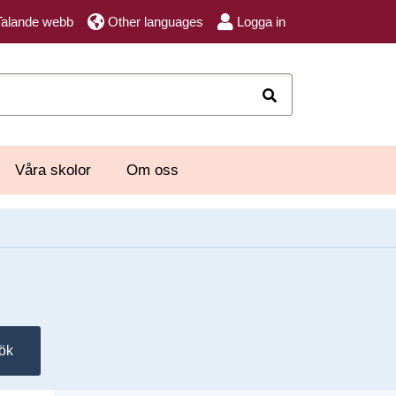
Talande webb
Other languages
Logga in
Sök
Våra skolor
Om oss
ök