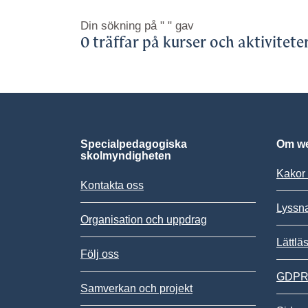
Din sökning på
" "
gav
0 träffar på kurser och aktivitete
Specialpedagogiska
Om we
skolmyndigheten
Kakor 
Kontakta oss
Lyssn
Organisation och uppdrag
Lättlä
Följ oss
GDPR,
Samverkan och projekt