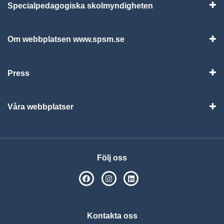
Specialpedagogiska skolmyndigheten
Vis
Om webbplatsen www.spsm.se
Vis
Press
Visa
Våra webbplatser
Visa
Följ oss
SPSM på Facebook
SPSM på Instagram
Följ oss på Linkedin
Kontakta oss