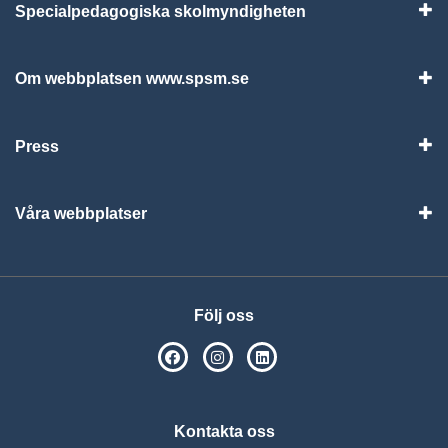
Specialpedagogiska skolmyndigheten
Vis
Om webbplatsen www.spsm.se
Vis
Press
Visa
Våra webbplatser
Visa
Följ oss
SPSM på Facebook
SPSM på Instagram
Följ oss på Linkedin
Kontakta oss