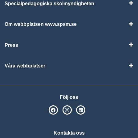
Specialpedagogiska skolmyndigheten
Vis
Om webbplatsen www.spsm.se
Vis
Press
Visa
Våra webbplatser
Visa
Följ oss
SPSM på Facebook
SPSM på Instagram
Följ oss på Linkedin
Kontakta oss