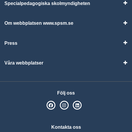
Specialpedagogiska skolmyndigheten
Vis
Om webbplatsen www.spsm.se
Vis
Press
Visa
Våra webbplatser
Visa
Följ oss
SPSM på Facebook
SPSM på Instagram
Följ oss på Linkedin
Kontakta oss