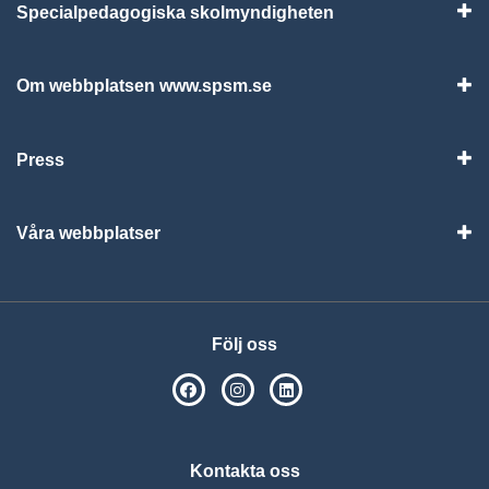
Specialpedagogiska skolmyndigheten
Vis
Om webbplatsen www.spsm.se
Vis
Press
Visa
Våra webbplatser
Visa
Följ oss
SPSM på Facebook
SPSM på Instagram
Följ oss på Linkedin
Kontakta oss