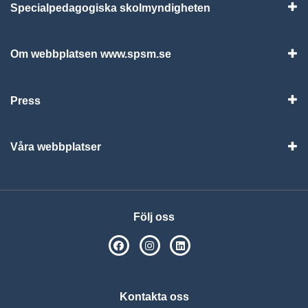
Specialpedagogiska skolmyndigheten
Vis
Om webbplatsen www.spsm.se
Vis
Press
Visa
Våra webbplatser
Visa
Följ oss
SPSM på Facebook
SPSM på Instagram
Följ oss på Linkedin
Kontakta oss