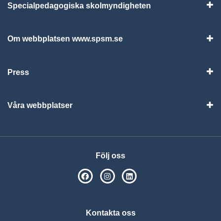
Specialpedagogiska skolmyndigheten
Vis
Om webbplatsen www.spsm.se
Vis
Press
Visa
Våra webbplatser
Visa
Följ oss
SPSM på Facebook
SPSM på Instagram
Följ oss på Linkedin
Kontakta oss