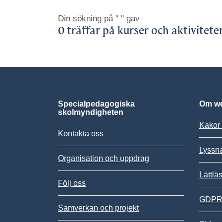
Din sökning på
" "
gav
0 träffar på kurser och aktivitete
Specialpedagogiska
Om we
skolmyndigheten
Kakor 
Kontakta oss
Lyssn
Organisation och uppdrag
Lättlä
Följ oss
GDPR,
Samverkan och projekt