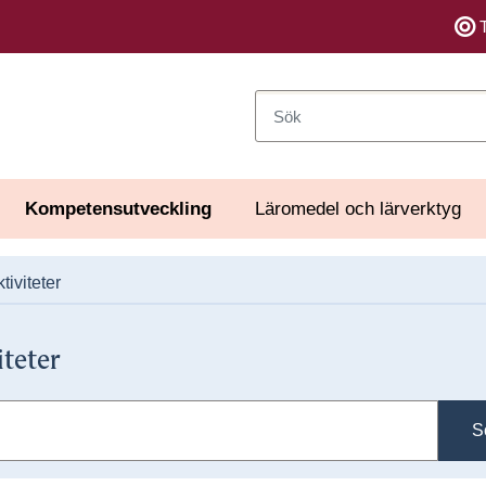
Sök
Kompetensutveckling
Läromedel och lärverktyg
tiviteter
iteter
S