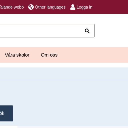
Talande webb
Other languages
Logga in
Sök
Våra skolor
Om oss
ök