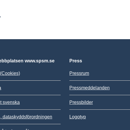
r
bbplatsen www.spsm.se
Press
(Cookies)
Pressrum
a
Pressmeddelanden
st svenska
Pressbilder
 dataskyddsförordningen
Logotyp