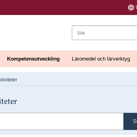
Sök
Kompetensutveckling
Läromedel och lärverktyg
tiviteter
iteter
S