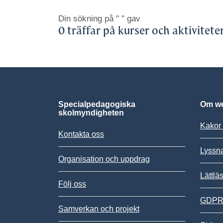
Din sökning på
" "
gav
0 träffar på kurser och aktivitete
Specialpedagogiska
Om we
skolmyndigheten
Kakor 
Kontakta oss
Lyssn
Organisation och uppdrag
Lättlä
Följ oss
GDPR,
Samverkan och projekt