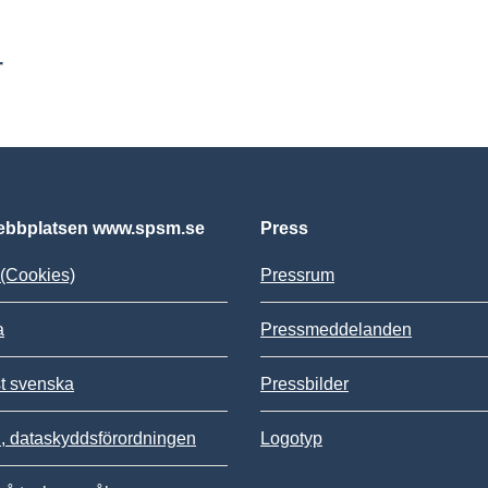
r
bbplatsen www.spsm.se
Press
(Cookies)
Pressrum
a
Pressmeddelanden
st svenska
Pressbilder
 dataskyddsförordningen
Logotyp