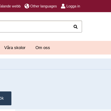
Talande webb
Other languages
Logga in
Sök
Våra skolor
Om oss
ök