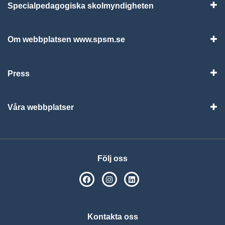
Specialpedagogiska skolmyndigheten
Vis
Om webbplatsen www.spsm.se
Vis
Press
Visa
Våra webbplatser
Visa
Följ oss
SPSM på Facebook
SPSM på Instagram
Följ oss på Linkedin
Kontakta oss