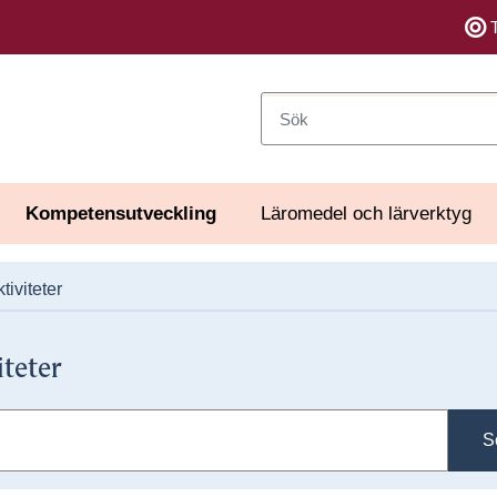
Sök
Kompetensutveckling
Läromedel och lärverktyg
tiviteter
iteter
S