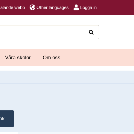
Talande webb
Other languages
Logga in
Sök
Våra skolor
Om oss
ök