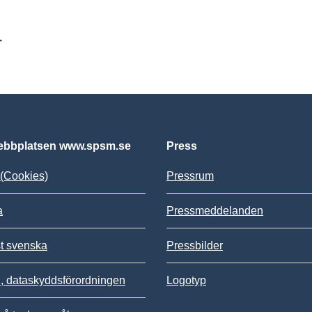
r
bbplatsen www.spsm.se
Press
(Cookies)
Pressrum
a
Pressmeddelanden
st svenska
Pressbilder
 dataskyddsförordningen
Logotyp