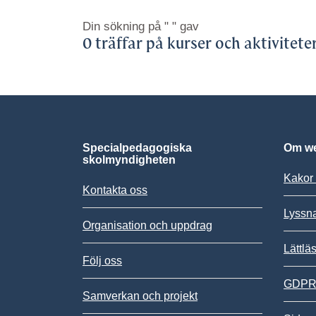
Din sökning på
" "
gav
0 träffar på kurser och aktivitete
Specialpedagogiska
Om we
skolmyndigheten
Kakor 
Kontakta oss
Lyssn
Organisation och uppdrag
Lättlä
Följ oss
GDPR,
Samverkan och projekt