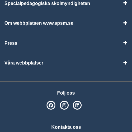
Specialpedagogiska skolmyndigheten
Vis
Om webbplatsen www.spsm.se
Vis
Press
Visa
Våra webbplatser
Visa
Följ oss
SPSM på Facebook
SPSM på Instagram
Följ oss på Linkedin
Kontakta oss