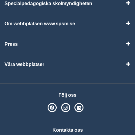
Specialpedagogiska skolmyndigheten
Vis
Om webbplatsen www.spsm.se
Vis
Press
Visa
Våra webbplatser
Visa
Följ oss
SPSM på Facebook
SPSM på Instagram
Följ oss på Linkedin
Kontakta oss