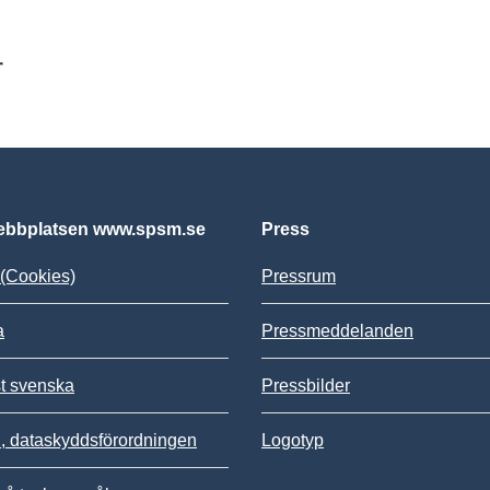
r
bbplatsen www.spsm.se
Press
(Cookies)
Pressrum
a
Pressmeddelanden
st svenska
Pressbilder
 dataskyddsförordningen
Logotyp