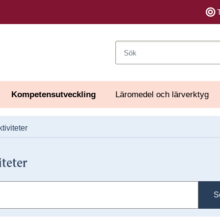
Sök
Kompetensutveckling
Läromedel och lärverktyg
tiviteter
iteter
S