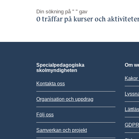
Din sökning på
" "
gav
0 träffar på kurser och aktivitete
Specialpedagogiska
Om we
skolmyndigheten
Kakor 
Kontakta oss
Lyssn
Organisation och uppdrag
Lättlä
Följ oss
GDPR,
Samverkan och projekt