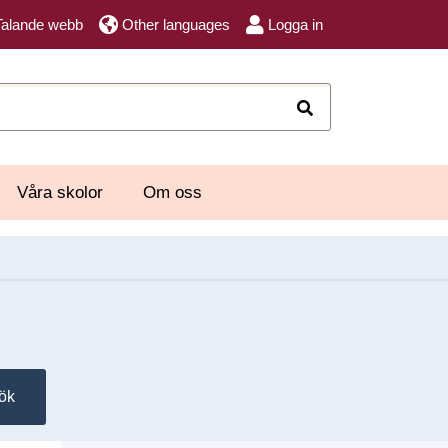
Talande webb
Other languages
Logga in
Sök
Våra skolor
Om oss
ök