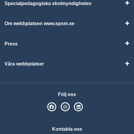
Specialpedagogiska skolmyndigheten
Vis
Om webbplatsen www.spsm.se
Vis
Press
Visa
Våra webbplatser
Visa
Följ oss
SPSM på Facebook
SPSM på Instagram
Följ oss på Linkedin
Kontakta oss