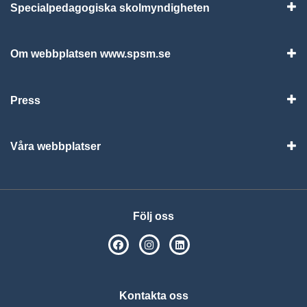
Specialpedagogiska skolmyndigheten
Vis
Om webbplatsen www.spsm.se
Vis
Press
Visa
Våra webbplatser
Visa
Följ oss
SPSM på Facebook
SPSM på Instagram
Följ oss på Linkedin
Kontakta oss