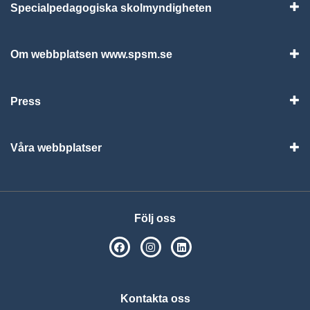
Specialpedagogiska skolmyndigheten
Vis
Om webbplatsen www.spsm.se
Vis
Press
Visa
Våra webbplatser
Visa
Följ oss
SPSM på Facebook
SPSM på Instagram
Följ oss på Linkedin
Kontakta oss