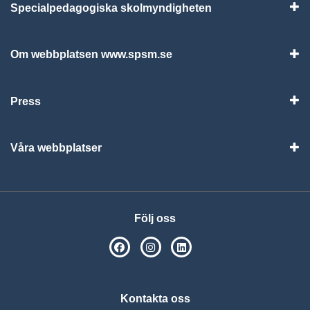
Specialpedagogiska skolmyndigheten
Vis
Om webbplatsen www.spsm.se
Vis
Press
Visa
Våra webbplatser
Visa
Följ oss
SPSM på Facebook
SPSM på Instagram
Följ oss på Linkedin
Kontakta oss