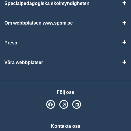
Specialpedagogiska skolmyndigheten
Vis
Om webbplatsen www.spsm.se
Vis
Press
Visa
Våra webbplatser
Visa
Följ oss
SPSM på Facebook
SPSM på Instagram
Följ oss på Linkedin
Kontakta oss