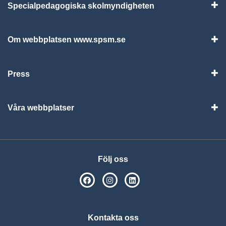
Specialpedagogiska skolmyndigheten
Vis
Om webbplatsen www.spsm.se
Vis
Press
Visa
Våra webbplatser
Visa
Följ oss
SPSM på Facebook
SPSM på Instagram
Följ oss på Linkedin
Kontakta oss