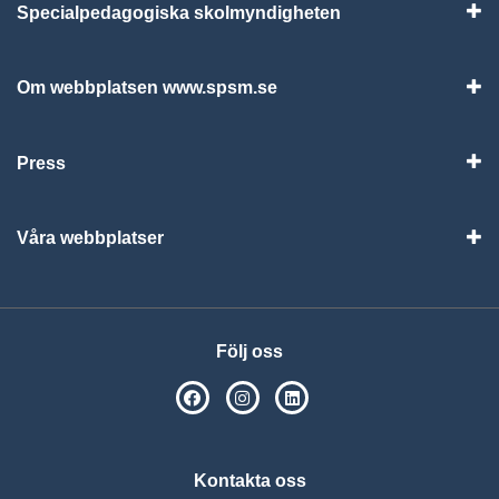
Specialpedagogiska skolmyndigheten
Vis
Om webbplatsen www.spsm.se
Vis
Press
Visa
Våra webbplatser
Visa
Följ oss
SPSM på Facebook
SPSM på Instagram
Följ oss på Linkedin
Kontakta oss