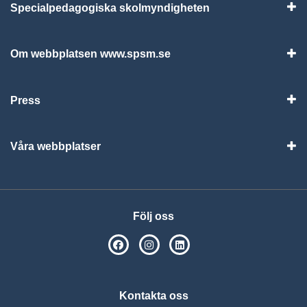
Specialpedagogiska skolmyndigheten
Vis
Om webbplatsen www.spsm.se
Vis
Press
Visa
Våra webbplatser
Visa
Följ oss
SPSM på Facebook
SPSM på Instagram
Följ oss på Linkedin
Kontakta oss