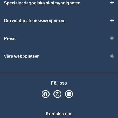
Specialpedagogiska skolmyndigheten
Vis
Om webbplatsen www.spsm.se
Vis
Press
Visa
Våra webbplatser
Visa
Följ oss
SPSM på Facebook
SPSM på Instagram
Följ oss på Linkedin
Kontakta oss