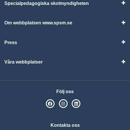
Specialpedagogiska skolmyndigheten
Vis
Om webbplatsen www.spsm.se
Vis
Press
Visa
Våra webbplatser
Visa
Följ oss
SPSM på Facebook
SPSM på Instagram
Följ oss på Linkedin
Kontakta oss