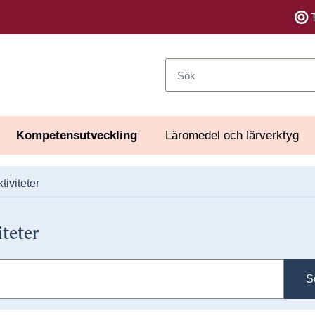
Sök
Kompetensutveckling
Läromedel och lärverktyg
tiviteter
iteter
S