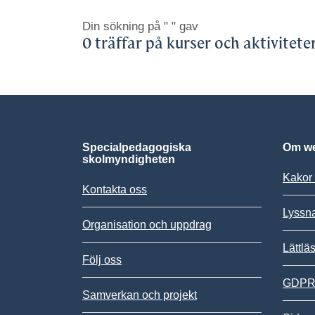
Din sökning på
" "
gav
0 träffar på kurser och aktivitete
Specialpedagogiska
Om we
skolmyndigheten
Kakor 
Kontakta oss
Lyssn
Organisation och uppdrag
Lättlä
Följ oss
GDPR,
Samverkan och projekt