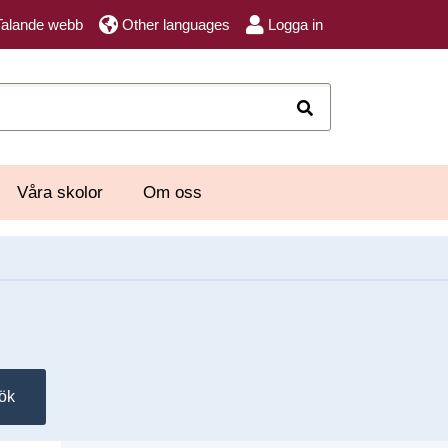
Talande webb
Other languages
Logga in
Sök
Våra skolor
Om oss
ök