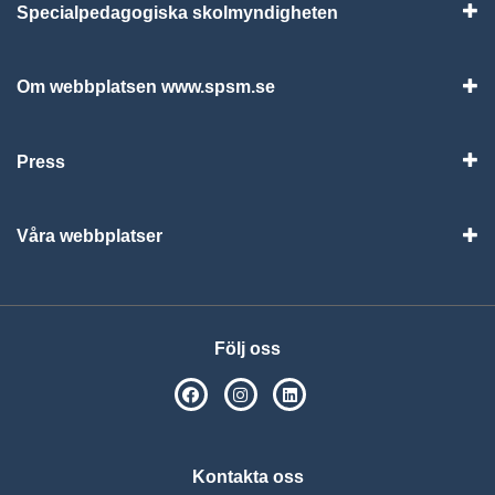
Specialpedagogiska skolmyndigheten
Vis
Om webbplatsen www.spsm.se
Vis
Press
Visa
Våra webbplatser
Visa
Följ oss
SPSM på Facebook
SPSM på Instagram
Följ oss på Linkedin
Kontakta oss