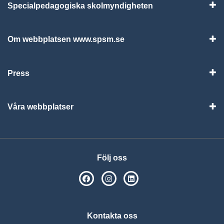
Specialpedagogiska skolmyndigheten
Vis
Om webbplatsen www.spsm.se
Vis
Press
Visa
Våra webbplatser
Visa
Följ oss
SPSM på Facebook
SPSM på Instagram
Följ oss på Linkedin
Kontakta oss